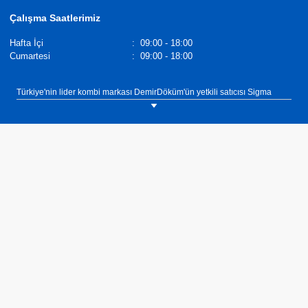
Çalışma Saatlerimiz
Hafta İçi
:
09:00 - 18:00
Cumartesi
:
09:00 - 18:00
Türkiye'nin lider kombi markası DemirDöküm'ün yetkili satıcısı Sigma
Mühendislik, İzmir ili Buca ilçesi dahil tüm yurtta yaygın servis ağı ve 60
yılı aşkın süredir hizmet veren yapısı ile ihtiyacınıza uygun kombiyi
bulmanıza yardımcı olacak.Sigma Mühendislik, DemirDöküm Yetkili
satıcısı olarak İzmir ilinin Buca ilçesinde müşterilerimize ısıtma, sıcak su
ve soğutma ihtiyaçlarına yönelik çözümler sunmaktadır. Isıtma, sıcak su ve
soğutma ihtiyaçlarınız için ekonomik, verimli ve uzun yıllar güvenle
kullanabileceğiniz kombi, klima, şofben, termosifon, merkezi sistem
kazan, merkezi sistem kombi kaskad çözümler için bize iletişim
bölümünde yer alan bilgilerimizden ulaşabilirsiniz.