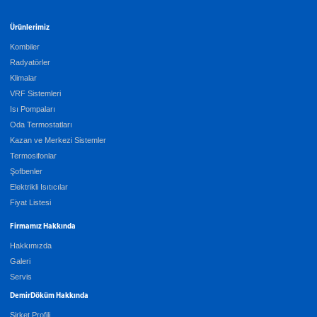
Ürünlerimiz
Kombiler
Radyatörler
Klimalar
VRF Sistemleri
Isı Pompaları
Oda Termostatları
Kazan ve Merkezi Sistemler
Termosifonlar
Şofbenler
Elektrikli Isıtıcılar
Fiyat Listesi
Firmamız Hakkında
Hakkımızda
Galeri
Servis
DemirDöküm Hakkında
Şirket Profili