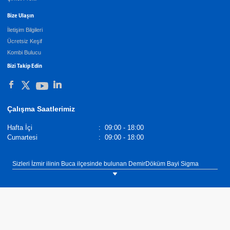
Bize Ulaşın
İletişim Bilgileri
Ücretsiz Keşif
Kombi Bulucu
Bizi Takip Edin
Çalışma Saatlerimiz
Hafta İçi
:
09:00 - 18:00
Cumartesi
:
09:00 - 18:00
Sizleri İzmir ilinin Buca ilçesinde bulunan DemirDöküm Bayi Sigma
Mühendislik showroomumuza bekliyoruz. Tel: 0(232) 442 33 44
DemirDöküm Şofbenler,
Demirdöküm Yetkili Satıcı
. Tel :