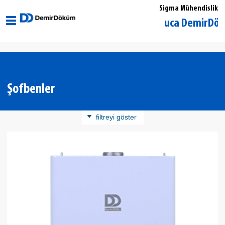
Sigma Mühendislik
İzmir Buca DemirDöküm Yet
Şofbenler
filtreyi göster
Ürün Kategorisi