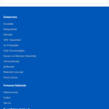
Ürünlerimiz
Kombiler
Radyatörler
Klimalar
VRF Sistemleri
Isı Pompaları
Oda Termostatları
Kazan ve Merkezi Sistemler
Termosifonlar
Şofbenler
Elektrikli Isıtıcılar
Fiyat Listesi
Firmamız Hakkında
Hakkımızda
Galeri
Servis