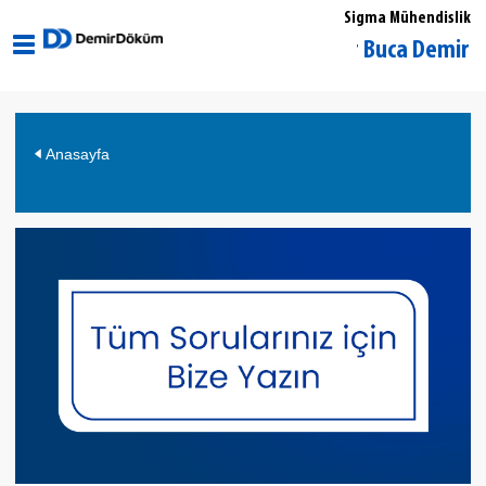
Sigma Mühendislik
İzmir Buca DemirDöküm 
Anasayfa